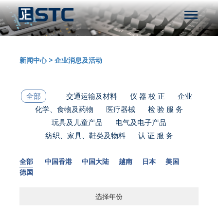
新闻中心
>
企业消息及活动
全部
交通运输及材料
仪 器 校 正
企业
化学、食物及药物
医疗器械
检 验 服 务
玩具及儿童产品
电气及电子产品
纺织、家具、鞋类及物料
认 证 服 务
全部
中国香港
中国大陆
越南
日本
美国
德国
选择年份
选择年份