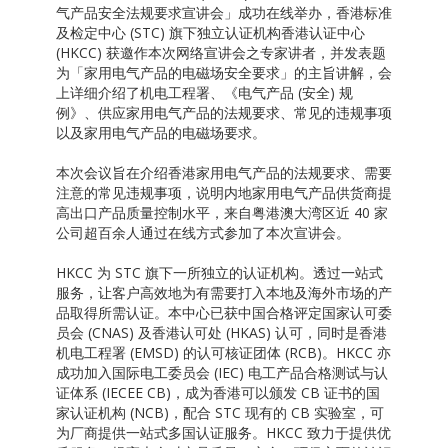
气产品安全法规要求宣讲会」成功在线举办，香港标准
及检定中心 (STC) 旗下独立认证机构香港认证中心
(HKCC) 获邀作本次网络宣讲会之专家讲者，并发表题
为「家用电气产品的电磁场安全要求」的主旨讲解，会
上详细介绍了机电工程署、《电气产品 (安全) 规
例》、供应家用电气产品的法规要求、常见的违规事项
以及家用电气产品的电磁场要求。
本次会议旨在介绍香港家用电气产品的法规要求、需要
注意的常见违规事项，说明内地家用电气产品供货商提
高出口产品质量控制水平，来自粤港澳大湾区近 40 家
公司超百余人通过在线方式参加了本次宣讲会。
HKCC 为 STC 旗下一所独立的认证机构。透过一站式
服务，让客户高效地为有需要打入本地及海外市场的产
品取得所需认证。本中心已获中国合格评定国家认可委
员会 (CNAS) 及香港认可处 (HKAS) 认可，同时是香港
机电工程署 (EMSD) 的认可核证团体 (RCB)。HKCC 亦
成功加入国际电工委员会 (IEC) 电工产品合格测试与认
证体系 (IECEE CB)，成为香港可以颁发 CB 证书的国
家认证机构 (NCB)，配合 STC 现有的 CB 实验室，可
为厂商提供一站式多国认证服务。HKCC 致力于提供优