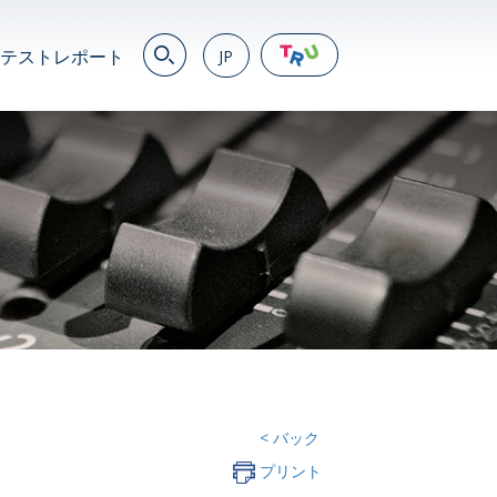
テストレポート
JP
EN
繁
简
JP
VN
DE
< バック
プリント