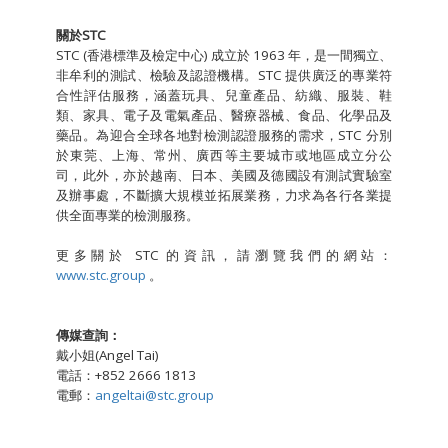
關於
STC
STC (香港標準及檢定中心) 成立於 1963 年，是一間獨立、
非牟利的測試、檢驗及認證機構。STC 提供廣泛的專業符
合性評估服務，涵蓋玩具、兒童產品、紡織、服裝、鞋
類、家具、電子及電氣產品、醫療器械、食品、化學品及
藥品。為迎合全球各地對檢測認證服務的需求，STC 分別
於東莞、上海、常州、廣西等主要城市或地區成立分公
司，此外，亦於越南、日本、美國及德國設有測試實驗室
及辦事處，不斷擴大規模並拓展業務，力求為各行各業提
供全面專業的檢測服務。
更多關於 STC 的資訊，請瀏覽我們的網站：
www.stc.group
。
傳媒查詢：
戴小姐(Angel Tai)
電話：+852 2666 1813
電郵：
angeltai@stc.group