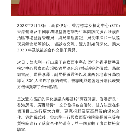
2023年2月13日，新春伊始，香港標準及檢定中心 (STC)
香港營運及中國事務總監曾志剛先生率團訪問廣西壯族自
治區市場監督管理局，與局黨組書記、局長李澤和一級巡
視員鐘會超等愉快、坦誠地交流，雙方對如何深化、擴大
2023 年及以後的合作交換了意見。
次日，曾志剛一行出席了在廣西南寧市舉行的香港標準及
檢定中心與廣西市場監管局深化合作協議簽約儀式。局黨
組書記、局長李澤，副局長黃震等以及廣西各地市分局領
導近 300 人出席了簽約儀式。曾志剛與鐘會超分別代表雙
方機構簽署了合作協議。
是次雙方簽訂的深化協議內容基於“廣西所需、香港所長；
香港所需、廣西所長”，充分發揮各自優勢。雙方決定在多
個項目上進行更大力度、更寬視野及更高品質的深化合
作。簽約儀式後，曾志剛一行與廣西質檢院院長蒙泳等在
質檢院進行了落實合作的磋商，並一同參觀了廣西標檢實
驗室。