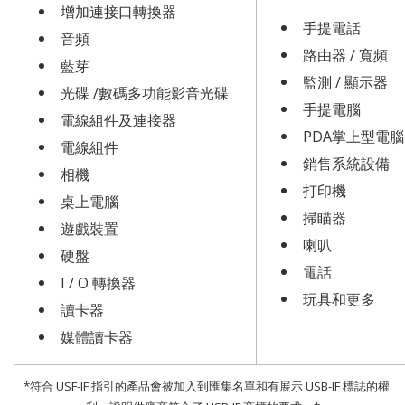
增加連接口轉換器
手提電話
音頻
路由器 / 寬頻
藍芽
監測 / 顯示器
光碟 /數碼多功能影音光碟
手提電腦
電線組件及連接器
PDA掌上型電腦
電線組件
銷售系統設備
相機
打印機
桌上電腦
掃瞄器
遊戲裝置
喇叭
硬盤
電話
I / O 轉換器
玩具和更多
讀卡器
媒體讀卡器
*符合 USF-IF 指引的產品會被加入到匯集名單和有展示 USB-IF 標誌的權