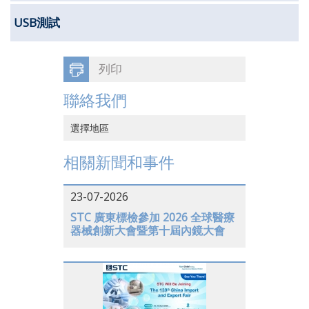
USB測試
列印
聯絡我們
選擇地區
中國香港
相關新聞和事件
中國大陸
23-07-2026
越南
STC 廣東標檢參加 2026 全球醫療
器械創新大會暨第十屆內鏡大會
日本
美國
德國