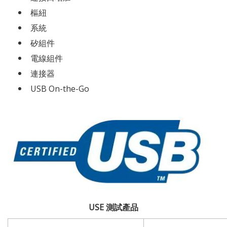
樞紐
系統
矽組件
電線組件
連接器
USB On-the-Go
USE 測試產品