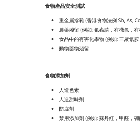
食物產品安全測試
重金屬摻雜 (香港食物法例 Sb, As, Cd, Cr
農藥殘留 (例如: 氟蟲腈，有機氯，有
食品中的有害化學物 (例如: 三聚
動物藥物殘留
食物添加劑
人造色素
人造甜味劑
防腐劑
禁用添加劑 (例如: 蘇丹紅，甲醛，