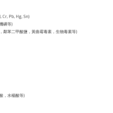
, Pb, Hg, Sn)
機磷等)
氰胺，鄰苯二甲酸鹽，黃曲霉毒素，生物毒素等)
硼酸，水楊酸等)