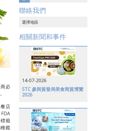
聯絡我們
選擇地區
中國香港
相關新聞和事件
中國大陸
越南
日本
美國
14-07-2026
造商必
德國
STC 參與貿發局美食商貿博覽
果。
2026
快餐店
FDA
養標籤
物種鑑