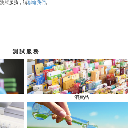
測試服務，
請
聯絡我們
。
測 試 服 務
消費品