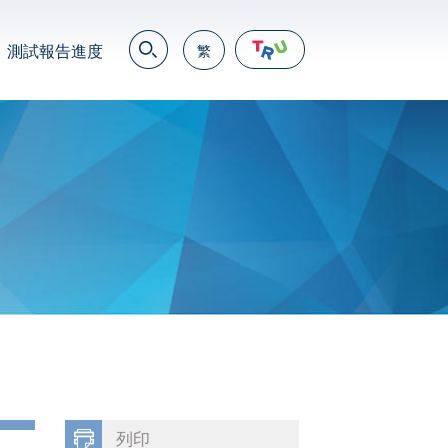
測試報告進度
繁
EN
繁
简
JP
VN
DE
列印