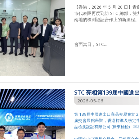
【香港，2026 年 5 月 20
市代表團再度到訪 STC 總部，
兩地的檢測認証合作上的新里程
會面當日，STC...
STC 亮相第139屆中國進
2026-05-06
第 139屆中國進出口商品交易會於 2
廣交會展館舉辦，香港標準及檢定中心
品檢測認証有限公司 (廣東標檢) 