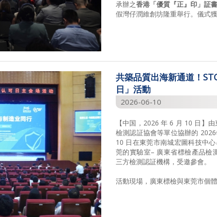
承辦之
香港「優質『正』印」証
假灣仔潤維創坊隆重舉行。儀式獲得
共築品質出海新通道！STC
日」活動
2026-06-10
【中国，2026 年 6 月 10
檢測認証協會等單位協辦的 202
10 日在東莞市南城宏圖科技中心
莞的實驗室– 廣東省標檢產品檢測
三方檢測認証機構，受邀參會。
活動現場，廣東標檢與東莞市個體勞