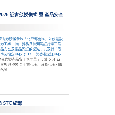
：2026 証書頒授儀式 暨 產品安全
 日】隨着香港積極發展「北部都會區」並銳意設
本港工業、轉口貿易及檢測認証行業正迎
產品安全及產品認証的認識，以及對「香
準及檢定中心（STC）與
香港認証中心
授儀式暨產品安全嘉年華」，於 5 月 29
獲逾 400 名企業代表、政商代表和市
常熱鬧。
STC 總部