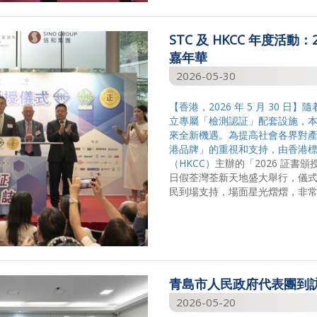
STC 及 HKCC 年度活動
嘉年華
2026-05-30
【香港，2026 年 5 月 30
立專屬「檢測認証」配套設施，
來全新機遇。為提高社會各界對
港品牌」的重視和支持，由香港標
（HKCC）
主辦的「2026 証書頒
日假荃灣荃新天地盛大舉行，儀式廣
民到場支持，場面星光熠熠，非
青島市人民政府代表團到訪 
2026-05-20