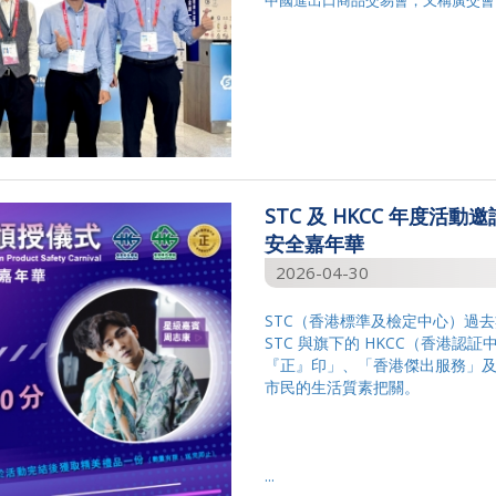
中國進出口商品交易會，又稱廣交會，創辦
STC 及 HKCC 年度活動
安全嘉年華
2026-04-30
STC（香港標準及檢定中心）過
STC 與旗下的 HKCC（香港
『正』印」、「香港傑出服務」
市民的生活質素把關。
...