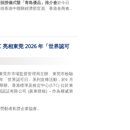
書頒授儀式暨「青島優品」推介會
於今日
香港中聯辦經濟部官員、香港各商會...
 亮相東莞 2026 年「世界認可
 日】由東莞市市場監督管理局主辦、東莞市檢驗
6年「世界認可日」系列宣傳活動，於6 月
舉辦。香港標準及檢定中心(STC) 位於東
認証有限公司 (廣東標檢) – 作為權威第
動者私營企業協會...