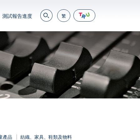
測試報告進度
繁
EN
繁
简
JP
VN
DE
童產品
紡織、家具、鞋類及物料