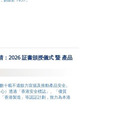
於 1957...
邀請：2026 証書頒授儀式 暨 產品
去數十載不遺餘力宣揚及推動產品安全。
認証中心）透過「香港安全標誌」、「優質
及「香港製造」等認証計劃，致力為本港