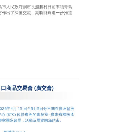
 日】青島市人民政府副市長趙勝村日前率領青島
雙方作出了深度交流，期盼能夠進一步推進
。
出口商品交易會 (廣交會)
026年4月 15 日至5月5日分三期在廣州琶洲
 (STC) 位於東莞的實驗室–廣東省標檢產
–率專家團隊參展，活動及展覽圓滿結束。