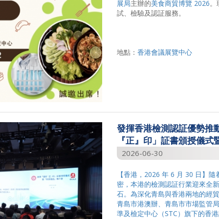
展局
主辦的
美食商貿博覽 2026
。
試、檢驗及認証服務。
地點：
香港會議展覽中心
發揮香港檢測認証優勢推動
『正』印」証書頒授儀式
2026-06-30
【香港，2026 年 6 月 30
密，本港的檢測認証行業迎來全
石。為深化青島與香港兩地的經
青島市港澳辦、青島市市場監管
準及檢定中心（STC）旗下的
香港