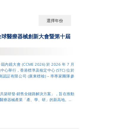
選擇年份
選擇年份
26 全球醫療器械創新大會暨第十屆
2026
2025
2024
大會 (CCME 2026) 於 2026 年 7 月
中心舉行，香港標準及檢定中心 (STC) 位於
2023
認証有限公司 (廣東標檢) – 率專家團隊參
2022
共築研發-銷售全鏈路解決方案」，旨在推動
2021
療器械產業「產、學、研」的新高地。...
2020
2019
2018