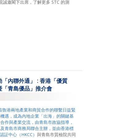
現誠邀閣下出席，了解更多 STC 的測
「內聯外通」 : 香港「優質
暨「青島優品」推介會
 日】隨着魯港兩地產業和商貿合作的聯繫日益緊
新機遇，成為內地企業「出海」的關鍵基
貿合作與產業交流，由青島市政協指導，
局及青島市商務局聯合主辦，並由香港標
認証中心（HKCC）
與青島市質檢院共同