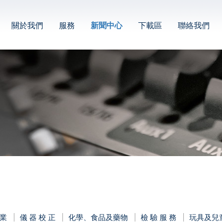
關於我們
服務
新聞中心
下載區
聯絡我們
業
儀 器 校 正
化學、食品及藥物
檢 驗 服 務
玩具及兒