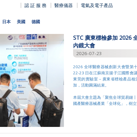
認 証 服 務
醫療儀器
電氣及電子產品
日本
美國
德國
STC 廣東標檢參加 20
內鏡大會
2026-07-23
2026 全球醫療器械創新大會暨第十屆內鏡
22-23 日在江蘇南京揚子江國際會議
東莞的實驗室 – 廣東省標檢產品檢測
加，活動圓滿結束。
本屆大會主題為「聚焦全球貿易鏈丨
國產醫療器械產業「全球化」，樹立醫