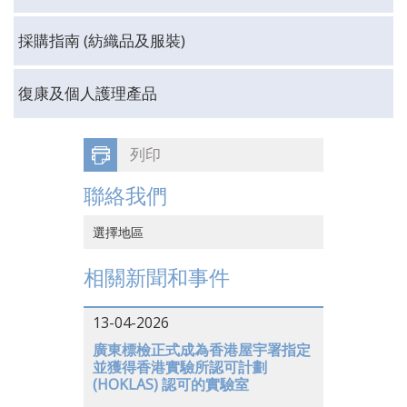
採購指南 (紡織品及服裝)
復康及個人護理產品
列印
聯絡我們
選擇地區
中國香港
相關新聞和事件
中國大陸
13-04-2026
越南
廣東標檢正式成為香港屋宇署指定
並獲得香港實驗所認可計劃
日本
(HOKLAS) 認可的實驗室
美國