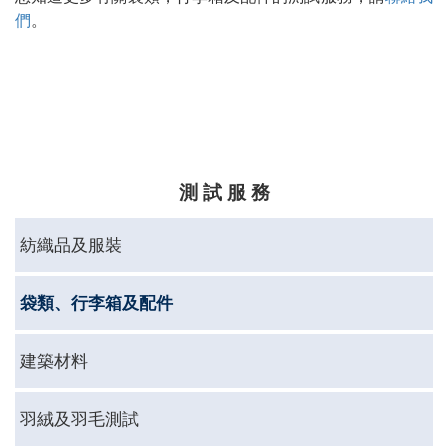
們
。
測 試 服 務
紡織品及服裝
袋類、行李箱及配件
建築材料
羽絨及羽毛測試